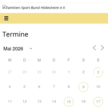
Zum
Inhalt
springen
Termine
M
D
M
D
F
S
S
27
28
29
30
1
2
3
4
5
6
7
8
10
9
11
12
13
14
16
15
17