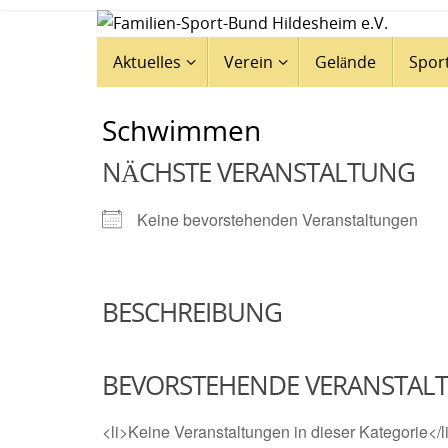
Zum
Inhalt
Zum
Aktuelles
Verein
Gelände
Spor
springen
Inhalt
springen
Schwimmen
NÄCHSTE VERANSTALTUNG
Keine bevorstehenden Veranstaltungen
BESCHREIBUNG
BEVORSTEHENDE VERANSTAL
<li>Keine Veranstaltungen in dieser Kategorie</l