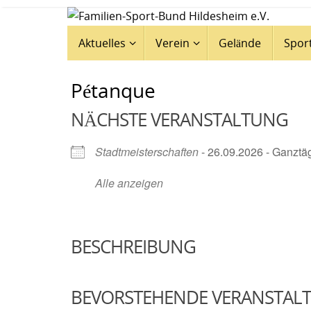
Zum
Inhalt
Zum
Aktuelles
Verein
Gelände
Spor
springen
Inhalt
springen
Pétanque
NÄCHSTE VERANSTALTUNG
Stadtmeisterschaften
- 26.09.2026 - Ganztä
Alle anzeigen
BESCHREIBUNG
BEVORSTEHENDE VERANSTAL