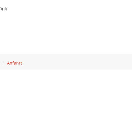
ägig
g
Anfahrt