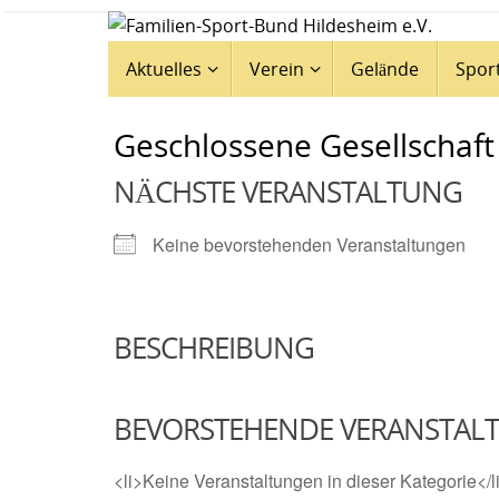
Zum
Inhalt
Zum
Aktuelles
Verein
Gelände
Spor
springen
Inhalt
springen
Geschlossene Gesellschaft
NÄCHSTE VERANSTALTUNG
Keine bevorstehenden Veranstaltungen
BESCHREIBUNG
BEVORSTEHENDE VERANSTAL
<li>Keine Veranstaltungen in dieser Kategorie</l